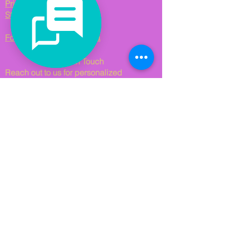
Privacy Policy
Stay Connected
Follow us on Social Media
Get in Touch
Reach out to us for personalized
consulting solutions. We are based in
Norway and Spain.
Email us at
hello@viladomatgroup.com
.
© 2025 Viladomat Group. All Rights
Reserved.