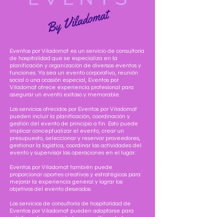
Eventos por Viladomat es un servicio de consultoría
de hospitalidad que se especializa en la
planificación y organización de diversos eventos y
funciones. Ya sea un evento corporativo, reunión
social o una ocasión especial, Eventos por
Viladomat ofrece experiencia profesional para
asegurar un evento exitoso y memorable.
Los servicios ofrecidos por Eventos por Viladomat
pueden incluir la planificación, coordinación y
gestión del evento de principio a fin. Esto puede
implicar conceptualizar el evento, crear un
presupuesto, seleccionar y reservar proveedores,
gestionar la logística, coordinar las actividades del
evento y supervisar las operaciones en el lugar.
Eventos por Viladomat también puede
proporcionar aportes creativos y estratégicos para
mejorar la experiencia general y lograr los
objetivos del evento deseados.
Los servicios de consultoría de hospitalidad de
Eventos por Viladomat pueden adaptarse para