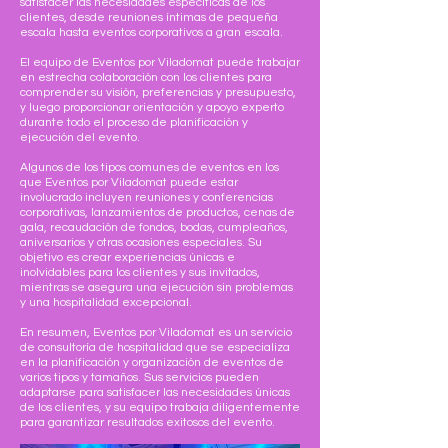
satisfacer las necesidades específicas de los
clientes, desde reuniones íntimas de pequeña
escala hasta eventos corporativos a gran escala.
El equipo de Eventos por Viladomat puede trabajar
en estrecha colaboración con los clientes para
comprender su visión, preferencias y presupuesto,
y luego proporcionar orientación y apoyo experto
durante todo el proceso de planificación y
ejecución del evento.
Algunos de los tipos comunes de eventos en los
que Eventos por Viladomat puede estar
involucrado incluyen reuniones y conferencias
corporativas, lanzamientos de productos, cenas de
gala, recaudación de fondos, bodas, cumpleaños,
aniversarios y otras ocasiones especiales. Su
objetivo es crear experiencias únicas e
inolvidables para los clientes y sus invitados,
mientras se asegura una ejecución sin problemas
y una hospitalidad excepcional.
En resumen, Eventos por Viladomat es un servicio
de consultoría de hospitalidad que se especializa
en la planificación y organización de eventos de
varios tipos y tamaños. Sus servicios pueden
adaptarse para satisfacer las necesidades únicas
de los clientes, y su equipo trabaja diligentemente
para garantizar resultados exitosos del evento.