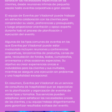
satisfacer las necesidades específicas de los
clientes, desde reuniones íntimas de pequeña
escala hasta eventos corporativos a gran escala.
El equipo de Eventos por Viladomat puede trabajar
en estrecha colaboración con los clientes para
comprender su visión, preferencias y presupuesto,
y luego proporcionar orientación y apoyo experto
durante todo el proceso de planificación y
ejecución del evento.
Algunos de los tipos comunes de eventos en los
que Eventos por Viladomat puede estar
involucrado incluyen reuniones y conferencias
corporativas, lanzamientos de productos, cenas de
gala, recaudación de fondos, bodas, cumpleaños,
aniversarios y otras ocasiones especiales. Su
objetivo es crear experiencias únicas e
inolvidables para los clientes y sus invitados,
mientras se asegura una ejecución sin problemas
y una hospitalidad excepcional.
En resumen, Eventos por Viladomat es un servicio
de consultoría de hospitalidad que se especializa
en la planificación y organización de eventos de
varios tipos y tamaños. Sus servicios pueden
adaptarse para satisfacer las necesidades únicas
de los clientes, y su equipo trabaja diligentemente
para garantizar resultados exitosos del evento.