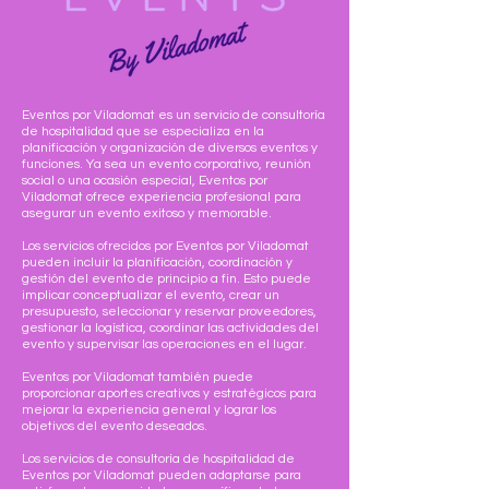
Eventos por Viladomat es un servicio de consultoría
de hospitalidad que se especializa en la
planificación y organización de diversos eventos y
funciones. Ya sea un evento corporativo, reunión
social o una ocasión especial, Eventos por
Viladomat ofrece experiencia profesional para
asegurar un evento exitoso y memorable.
Los servicios ofrecidos por Eventos por Viladomat
pueden incluir la planificación, coordinación y
gestión del evento de principio a fin. Esto puede
implicar conceptualizar el evento, crear un
presupuesto, seleccionar y reservar proveedores,
gestionar la logística, coordinar las actividades del
evento y supervisar las operaciones en el lugar.
Eventos por Viladomat también puede
proporcionar aportes creativos y estratégicos para
mejorar la experiencia general y lograr los
objetivos del evento deseados.
Los servicios de consultoría de hospitalidad de
Eventos por Viladomat pueden adaptarse para