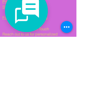
Privacy Policy
Stay Connected
Follow us on Social Media
Get in Touch
Reach out to us for personalized
consulting solutions. We are based in
Norway and Spain.
Email us at
hello@viladomatgroup.com
.
© 2025 Viladomat Group. All Rights
Reserved.